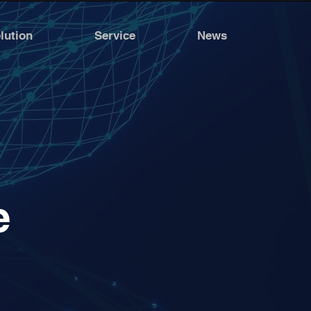
lution
Service
News
e